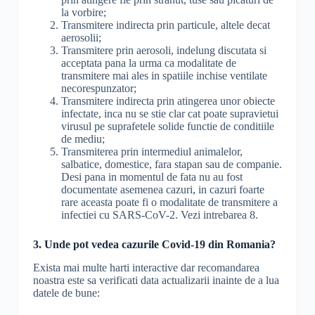
la vorbire;
Transmitere indirecta prin particule, altele decat
aerosolii;
Transmitere prin aerosoli, indelung discutata si
acceptata pana la urma ca modalitate de
transmitere mai ales in spatiile inchise ventilate
necorespunzator;
Transmitere indirecta prin atingerea unor obiecte
infectate, inca nu se stie clar cat poate supravietui
virusul pe suprafetele solide functie de conditiile
de mediu;
Transmiterea prin intermediul animalelor,
salbatice, domestice, fara stapan sau de companie.
Desi pana in momentul de fata nu au fost
documentate asemenea cazuri, in cazuri foarte
rare aceasta poate fi o modalitate de transmitere a
infectiei cu SARS-CoV-2. Vezi intrebarea 8.
3. Unde pot vedea cazurile Covid-19 din Romania?
Exista mai multe harti interactive dar recomandarea
noastra este sa verificati data actualizarii inainte de a lua
datele de bune: