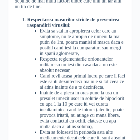
depinde de mai multi factori dintre care unii tin iar altii
nu tin de tine:
Respectarea masurilor stricte de prevenirea
raspandirii virusilui:
Evita sa stai in apropierea celor care au
simptome, nu te apropia de nimeni la mai
putin de 1m, poarta manisi si masca daca e
posibil cand iesi la cumparaturi sau mergi
in spatii aglomerate,
Respecta reglementarile ordonantelor
militare su nu iesi din casa daca nu este
absolut necesar,
Cand revii acasa primul lucru pe care il faci
este sa iti dezinfectezi mainile si tot ceea ce
ai atins inainte de a te dezinfecta,
Inainte de a pleca in oras pune la usa un
presulet umezit usor in solutie de hipoclorit
cu apa 1 la 10 pe care iti vei curata
incaltamintea cand te intorci (atentie, poate
provoca iritatii, nu atinge cu mana libera,
evita contactul cu ochii, clateste cu apa
multa daca ai atins solutia),
Evita sa folosesti in perioada asta alte
medicamente decat cele care iti sunt absolut