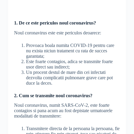
1. De ce este periculos noul coronavirus?
Noul coronavirus este este periculos deoarece:
Provoaca boala numita COVID-19 pentru care
nu exista niciun tratament cu rata de succes
garantata;
Este foarte contagios, adica se transmite foarte
usor direct sau indirect;
Un procent destul de mare din cei infectati
dezvolta complicatii pulmonare grave care pot
duce la deces.
2. Cum se transmite noul coronavirus?
Noul coronavirus, numit SARS-CoV-2, este foarte
contagios si pana acum au fost depistate urmatoarele
modalitati de transmitere:
Transmitere directa de la persoana la persoana, fie
prin atingere fie prin stranut, tuse sau picaturi de