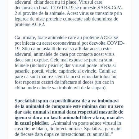
adevarul, chiar daca nu iti place. Virusul care
declanseaza boala COVID-19 se numeste SARS-CoV-
2 si provine de la animale. Acest virus se transmite prin
legarea de niste proteine cunoscute sub denumirea de
proteine ACE2.
Ca urmare, toate animalele care au proteine ACE2 se
pot infecta cu acest coronavirus si pot dezvolta COVID-
19. Stiu ca nu asta iti doreai sa afli dar acesta este
adevarul, animalele de casa pot contacta acest virus
daca sunt expuse. Cele mai expuse se pare ca sunt
felinele (inclusiv pisicile) dar virusul poate infecta si
pasarile, porcii, vitele, caprinele si ovinele. Cainii se
pare ca sunt mai rezistenti la acest virus dar totusi au
fost raportate cazuri de infectare si deces (un caz in
china unde cainele s-a imbolnavit de la stapan).
Specialistii spun ca posibilitatea de a va imbolnavi
de la animalul de companie este minima dar nu zero
dar asta numai si numai daca respectati masurile de
igiena si daca nu lasati animalul liber afara, mai ales
in cazul pisicilor.
„Animalul va poate aduce virusul in
casa fie pe blana, fie infectandu-se. Spalati-va pe maini
de fiecare data dupa ce interactionati cu animalul.”