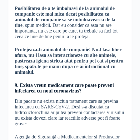
Posibilitatea de a te imbolnavi de la animalul de
companie este mai mica decat posibilitatea ca
animalul de companie sa se imbolnaveasca de la
tine
, spun medicii. Dar eu consider ca asta nu are
importanta, nu este care pe care, tu trebuie sa faci tot
ceea ce tine de tine pentru a te proteja.
Protejeaza-ti animalul de companie! Nu-l lasa liber
afara, nu-l lasa sa interactioneze cu alte animele,
pastreaza igiena stricta atat pentru pet cat si pentru
tine, spala-te pe maini dupa ce ai intractionat cu
animalul.
9. Exista vreun medicament care poate preveni
infectarea cu noul coronavirus?
Din pacate nu exista niciun tratament care sa previna
infectarea cu SARS-CoV-2. Desi s-a discutat ca
hidroxiclorochina ar putea preveni contactarea virusului
nu exista dovezi clare iar reactiile adverse pot fi foarte
grave:
Agenţia de Siguranţă a Medicamentelor şi Produselor