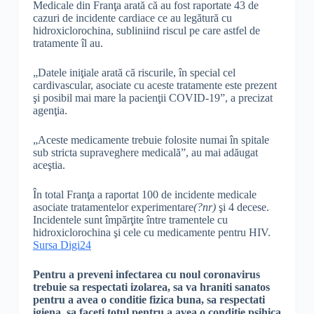
Medicale din Franţa arată că au fost raportate 43 de
cazuri de incidente cardiace ce au legătură cu
hidroxiclorochina, subliniind riscul pe care astfel de
tratamente îl au.
„Datele iniţiale arată că riscurile, în special cel
cardivascular, asociate cu aceste tratamente este prezent
şi posibil mai mare la pacienţii COVID-19”, a precizat
agenţia.
„Aceste medicamente trebuie folosite numai în spitale
sub stricta supraveghere medicală”, au mai adăugat
aceştia.
În total Franţa a raportat 100 de incidente medicale
asociate tratamentelor experimentare
(?nr)
şi 4 decese.
Incidentele sunt împărţite între tramentele cu
hidroxiclorochina şi cele cu medicamente pentru HIV.
Sursa Digi24
Pentru a preveni infectarea cu noul coronavirus
trebuie sa respectati izolarea, sa va hraniti sanatos
pentru a avea o conditie fizica buna, sa respectati
igiena, sa faceti totul pentru a avea o conditie psihica