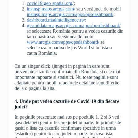
covid19.geo-spatial.org/
;
instnsp.maps.arcgis.com/
sau versiunea de mobil
instnsp.maps.arcgis.com/apps/opsdashboard/
;
dashboard.madintelligence.ro/
;
gisanddata.maps.arcgis.com/apps/opsdashboard/
se selecteaza România pentru a vedea cazurile din
tara noastra sau versiunea de mobil
www.arcgis.com/apps/opsdashboard/
se
selecteaza in partea de jos World si in lista se
cauta România.
Cu un singur click ajungeti in pagina in care sunt
prezentate cazurile confirmate din România si cele mai
importante rapoarte si statistici. Nu toate paginile sunt
adaptate pentru mobil, rapoartele detaliate sunt diferite
de la o pagina la alta.
4. Unde pot vedea cazurile de Covid-19 din fiecare
judet?
In paginile prezentate mai sus pe pozitiile 1, 2 si 3 veti
gasi detalieri pentru fiecare judet in parte. In primul site
gasiti o lista cu cazurile confirmare (pozitive in urma
testarilor) pentru fiecare judet in parte. In acea lista,