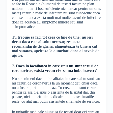
se fac in Romania (numarul de testari facute pe plan
national nu ar fi fost suficiente nici macar pentru un oras
mare) cazurile reale de infectare nu sunt cunoscute ceea
ce inseamna ca exista mult mai multe cazuri de infectare
doar ca acestea au simptome minore sau sunt
asimptomatice.
Tu trebuie sa faci tot ceea ce tine de tine: nu iesi
decat daca este absolut necesar, respecta
recomandarile de igiena, alimenteaza-te bine si cat
mai sanatos, apeleaza la autoritati daca ai nevoie de
ajutor.
7. Daca in localitatea in care stau nu sunt cazuri de
coronavirus, exista vreun risc sa ma imbolnavesc?
Nu stie nimeni daca in localitatea in care stai tu sunt sau
nu cazuri de coronavirus la un moment dat, chiar daca
nu a fost raportat niciun caz. Tu crezi a nu sunt cazuri
pentru ca asa ti-a spus o asistenta de la spital dar, din
pacate, nici autoritatile medicale nu cunosc situatiile
reale, cu atat mai putin asistentele si femeile de serviciu.
In unitatile medicale ajung sa fie testati doar cei care au