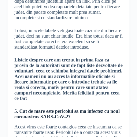
dupa denumirea judetului apare un link. Prin click pe
acel link puteti vedea rapoartele detaliate pentru fiecare
judet, din pacate completate mult prea sumar,
incomplete si cu standardizare minima.
Totusi, in acele tabele veti gasi toate cazurile din fiecare
judet, deci nu sunt chiar inutile. Era bine totusi daca ar fi
fost completate corect si era excelent sa se fi
standardizat formatul datelor introduse.
Listele despre care am crezut in prima faza ca
provin de la autoritati sunt de fapt liste dezvoltate de
voluntari, ceea ce schimba integral datele problemei.
Acei oameni nu au acces la informatiile oficiale si
fiecare informatie pe care o introduc trebuie sa fie
reala si corecta, motiv pentru care sunt atatea
campuri necompletate. Merita felicitati pentru ceea
ce fac!
5. Cat de mare este pericolul sa ma infectez cu noul
coronavirus SARS-CoV-2?
Acest virus este foarte contagios ceea ce inseamna ca se
transmite foarte usor. Pericolul de a contacta acest virus