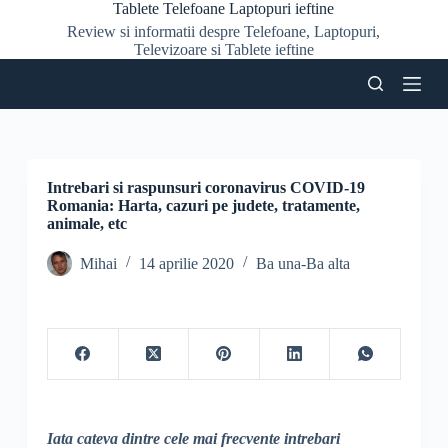
Tablete Telefoane Laptopuri ieftine
S
Review si informatii despre Telefoane, Laptopuri,
a
Televizoare si Tablete ieftine
r
i
l
a
c
o
n
ț
Intrebari si raspunsuri coronavirus COVID-19
i
Romania: Harta, cazuri pe judete, tratamente,
n
animale, etc
u
t
Mihai
14 aprilie 2020
Ba una-Ba alta
Iata cateva dintre cele mai frecvente intrebari