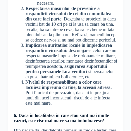
necesare.
Respectarea masurilor de prevenire a
raspandirii virusului de cei din comunitatea
din care faci parte.
Degeaba te protejezi tu daca
vecinii bat de 10 ori pe zi la usa sa ceara ba una,
ba alta, ba sa intrebe ceva, ba sa te cheme in fata
blocului sau la plimbare. Refuza-i, oamenii incep
sa cedeze nervos si nu mai pot discerne pericolul.
Implicarea auritatilor locale in impiedicarea
raspandirii virusului:
descurajarea celor care nu
respecta masurile impuse de ordonantele militare,
dezinfectarea scarilor, montarea dezinfectantilor si
reumplerea acestora,
asigurarea suportului
pentru persoanele fara venituri
si persoanelor
expuse, batrani, cu boli cronice, etc.
Nivelul de responsabilitate a celor care
locuiesc impreuna cu tine, la aceeasi adresa.
Poti fi oricat de prevazator, daca ai in preajma
unul din acei inconstienti, riscul de a te infecta
este mai mare.
6. Daca in localitatea in care stau sunt mai multe
cazuri, este risc mai mare sa ma imbolnavesc?
Din pacate da, dar datorita numarului mic de testari care