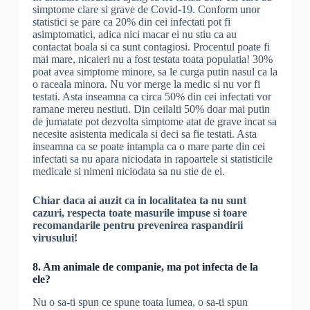
simptome clare si grave de Covid-19. Conform unor
statistici se pare ca 20% din cei infectati pot fi
asimptomatici, adica nici macar ei nu stiu ca au
contactat boala si ca sunt contagiosi. Procentul poate fi
mai mare, nicaieri nu a fost testata toata populatia! 30%
poat avea simptome minore, sa le curga putin nasul ca la
o raceala minora. Nu vor merge la medic si nu vor fi
testati. Asta inseamna ca circa 50% din cei infectati vor
ramane mereu nestiuti. Din ceilalti 50% doar mai putin
de jumatate pot dezvolta simptome atat de grave incat sa
necesite asistenta medicala si deci sa fie testati. Asta
inseamna ca se poate intampla ca o mare parte din cei
infectati sa nu apara niciodata in rapoartele si statisticile
medicale si nimeni niciodata sa nu stie de ei.
Chiar daca ai auzit ca in localitatea ta nu sunt
cazuri, respecta toate masurile impuse si toare
recomandarile pentru prevenirea raspandirii
virusului!
8. Am animale de companie, ma pot infecta de la
ele?
Nu o sa-ti spun ce spune toata lumea, o sa-ti spun