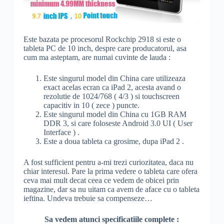
Este bazata pe procesorul Rockchip 2918 si este o
tableta PC de 10 inch, despre care producatorul, asa
cum ma asteptam, are numai cuvinte de lauda :
Este singurul model din China care utilizeaza
exact acelas ecran ca iPad 2, acesta avand o
rezolutie de 1024/768 ( 4/3 ) si touchscreen
capacitiv in 10 ( zece ) puncte.
Este singurul model din China cu 1GB RAM
DDR 3, si care foloseste Android 3.0 UI ( User
Interface ) .
Este a doua tableta ca grosime, dupa iPad 2 .
A fost sufficient pentru a-mi trezi curiozitatea, daca nu
chiar interesul. Pare la prima vedere o tableta care ofera
ceva mai mult decat ceea ce vedem de obicei prin
magazine, dar sa nu uitam ca avem de aface cu o tableta
ieftina. Undeva trebuie sa compenseze…
Sa vedem atunci specificatiile complete :