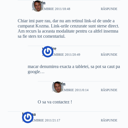
Admin
27 NOIEMBRIE 2011/18:48
RĂSPUNDE
Chiar imi pare rau, dar nu am retinul link-ul de unde a
cumparat Kozma. Link-urile cenzurate sunt sterse direct.
Am recurs la aceasta modalitate pentru ca altfel insemna
sa fie sters tot comentariul.
victoire
29 NOIEMBRIE 2011/20:49
RĂSPUNDE
macar denumirea exacta a tabletei, sa pot sa caut pa
google…
Admin
30 NOIEMBRIE 2011/0:14
RĂSPUNDE
O sa va contactez !
Kozma
19 NOIEMBRIE 2011/21:17
RĂSPUNDE