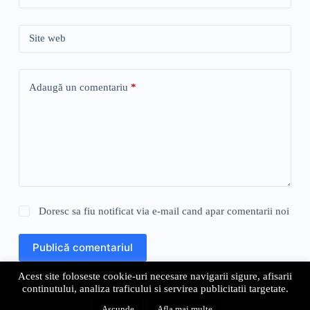
Site web
Adaugă un comentariu
*
Doresc sa fiu notificat via e-mail cand apar comentarii noi
Publică comentariul
Acest site foloseste cookie-uri necesare navigarii sigure, afisarii
continutului, analiza traficului si servirea publicitatii targetate.
Despre noi
Politica de Confidentialitate
Ascunde
Afla mai multe