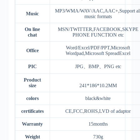
MP3/WMA/WAV/AAC,AAC+,Support al
Music
music formats
On line
MSN/TWITTER,FACEBOOK,SKYPE
chat
PHONE FUNCTION etc
Word/Excel/PDF/PPT,Microsoft
Office
Wordpad,Microsoft SpreadExcel
PIC
JPG、BMP、PNG etc
Product
size
241*186*10.2MM
colors
black&white
certificates
CE,FCC,ROHS,LVD of adaptor
Warranty
15months
Weight
730g