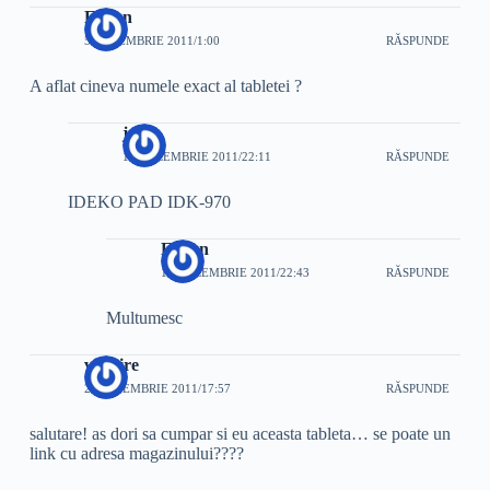
Eugen
5 DECEMBRIE 2011/1:00
RĂSPUNDE
A aflat cineva numele exact al tabletei ?
jean
11 DECEMBRIE 2011/22:11
RĂSPUNDE
IDEKO PAD IDK-970
Eugen
11 DECEMBRIE 2011/22:43
RĂSPUNDE
Multumesc
victoire
27 NOIEMBRIE 2011/17:57
RĂSPUNDE
salutare! as dori sa cumpar si eu aceasta tableta… se poate un
link cu adresa magazinului????