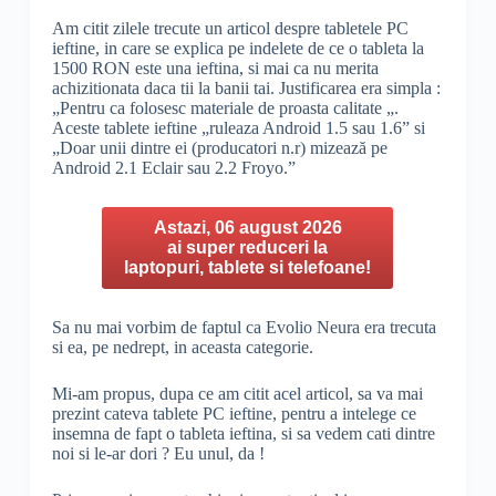
Am citit zilele trecute un articol despre tabletele PC
ieftine, in care se explica pe indelete de ce o tableta la
1500 RON este una ieftina, si mai ca nu merita
achizitionata daca tii la banii tai. Justificarea era simpla :
„Pentru ca folosesc materiale de proasta calitate „.
Aceste tablete ieftine „ruleaza Android 1.5 sau 1.6” si
„Doar unii dintre ei (producatori n.r) mizează pe
Android 2.1 Eclair sau 2.2 Froyo.”
Astazi, 06 august 2026
ai super reduceri la
laptopuri, tablete si telefoane!
Sa nu mai vorbim de faptul ca Evolio Neura era trecuta
si ea, pe nedrept, in aceasta categorie.
Mi-am propus, dupa ce am citit acel articol, sa va mai
prezint cateva tablete PC ieftine, pentru a intelege ce
insemna de fapt o tableta ieftina, si sa vedem cati dintre
noi si le-ar dori ? Eu unul, da !