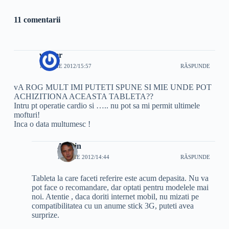
11 comentarii
verber
11 IULIE 2012/15:57
RĂSPUNDE
vA ROG MULT IMI PUTETI SPUNE SI MIE UNDE POT
ACHIZITIONA ACEASTA TABLETA??
Intru pt operatie cardio si ….. nu pot sa mi permit ultimele
mofturi!
Inca o data multumesc !
Admin
12 IULIE 2012/14:44
RĂSPUNDE
Tableta la care faceti referire este acum depasita. Nu va
pot face o recomandare, dar optati pentru modelele mai
noi. Atentie , daca doriti internet mobil, nu mizati pe
compatibilitatea cu un anume stick 3G, puteti avea
surprize.