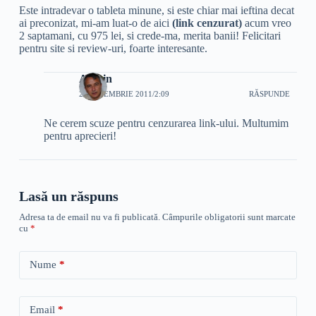
Este intradevar o tableta minune, si este chiar mai ieftina decat
ai preconizat, mi-am luat-o de aici
(link cenzurat)
acum vreo
2 saptamani, cu 975 lei, si crede-ma, merita banii! Felicitari
pentru site si review-uri, foarte interesante.
Admin
20 NOIEMBRIE 2011/2:09
RĂSPUNDE
Ne cerem scuze pentru cenzurarea link-ului. Multumim
pentru aprecieri!
Lasă un răspuns
Adresa ta de email nu va fi publicată.
Câmpurile obligatorii sunt marcate
cu
*
Nume
*
Email
*