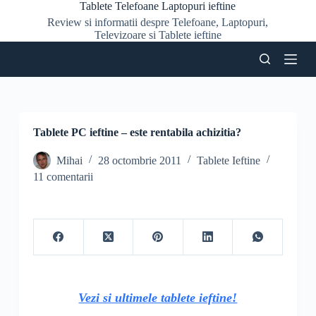
Tablete Telefoane Laptopuri ieftine
S
Review si informatii despre Telefoane, Laptopuri,
a
Televizoare si Tablete ieftine
r
i
l
a
c
o
n
ț
Tablete PC ieftine – este rentabila achizitia?
i
n
Mihai
28 octombrie 2011
Tablete Ieftine
u
11 comentarii
t
Vezi si ultimele tablete ieftine!