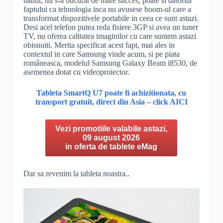
banut, nu s-a bucurat de mare succes, poate si datorita
faptului ca tehnologia inca nu avusese boom-ul care a
transformat dispozitivele portabile in ceea ce sunt astazi.
Desi acel telefon putea reda fisiere 3GP si avea un tuner
TV, nu oferea calitatea imaginilor cu care suntem astazi
obisnuiti. Merita specificat acest fapt, mai ales in
contextul in care Samsung vinde acum, si pe piata
româneasca, modelul Samsung Galaxy Beam i8530, de
asemenea dotat cu videoproiector.
Tableta SmartQ U7 poate fi achizitionata, cu
transport gratuit, direct din Asia – click AICI
Vezi promotiile valabile astazi,
09 august 2026
in oferta de tablete eMag
Dar sa revenim la tableta noastra..