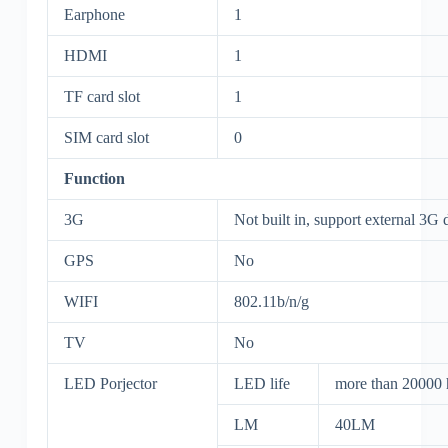
Earphone
1
HDMI
1
TF card slot
1
SIM card slot
0
Function
3G
Not built in, support external 3G
GPS
No
WIFI
802.11b/n/g
TV
No
LED Porjector
LED life
more than 20000 
LM
40LM