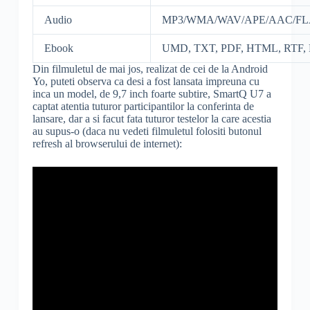
Audio
MP3/WMA/WAV/APE/AAC/F
Ebook
UMD, TXT, PDF, HTML, RTF,
Din filmuletul de mai jos, realizat de cei de la Android
Yo, puteti observa ca desi a fost lansata impreuna cu
inca un model, de 9,7 inch foarte subtire, SmartQ U7 a
captat atentia tuturor participantilor la conferinta de
lansare, dar a si facut fata tuturor testelor la care acestia
au supus-o (daca nu vedeti filmuletul folositi butonul
refresh al browserului de internet):