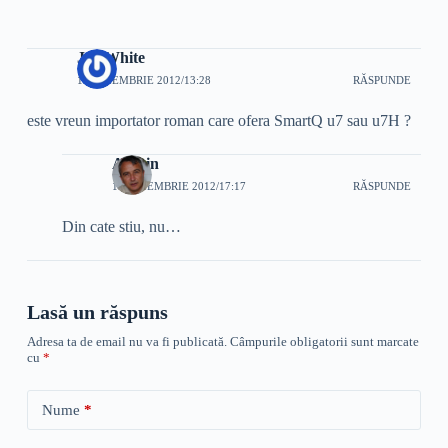
Joe White
18 NOIEMBRIE 2012/13:28
RĂSPUNDE
este vreun importator roman care ofera SmartQ u7 sau u7H ?
Admin
18 NOIEMBRIE 2012/17:17
RĂSPUNDE
Din cate stiu, nu…
Lasă un răspuns
Adresa ta de email nu va fi publicată.
Câmpurile obligatorii sunt marcate
cu
*
Nume
*