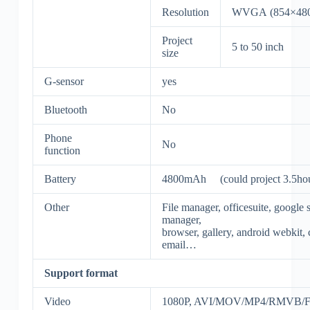
Resolution
WVGA (854×48
Project
5 to 50 inch
size
G-sensor
yes
Bluetooth
No
Phone
No
function
Battery
4800mAh (could project 3.5hou
Other
File manager, officesuite, google 
manager,
browser, gallery, android webkit, c
email…
Support format
Video
1080P, AVI/MOV/MP4/RMVB