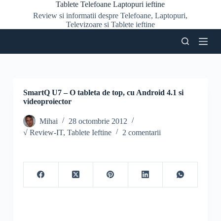
Tablete Telefoane Laptopuri ieftine
S
Review si informatii despre Telefoane, Laptopuri,
a
Televizoare si Tablete ieftine
r
i
l
a
c
o
n
ț
SmartQ U7 – O tableta de top, cu Android 4.1 si
i
videoproiector
n
u
Mihai
28 octombrie 2012
t
√ Review-IT
,
Tablete Ieftine
2 comentarii