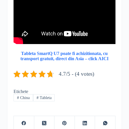
Tableta SmartQ U7 poate fi achizitionata, cu
transport gratuit, direct din Asia – click AICI
4.7/5 - (4 votes)
Etichete
#
China
#
Tableta