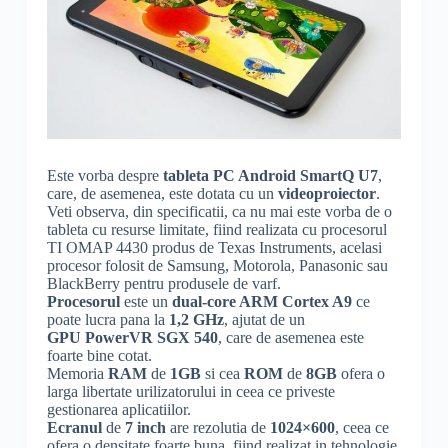
Este vorba despre
tableta PC Android SmartQ U7
,
care, de asemenea, este dotata cu un
videoproiector
.
Veti observa, din specificatii, ca nu mai este vorba de o
tableta cu resurse limitate, fiind realizata cu procesorul
TI OMAP 4430 produs de Texas Instruments, acelasi
procesor folosit de Samsung, Motorola, Panasonic sau
BlackBerry pentru produsele de varf.
Procesorul
este un
dual-core ARM Cortex A9
ce
poate lucra pana la
1,2 GHz
, ajutat de un
GPU PowerVR SGX 540
, care de asemenea este
foarte bine cotat.
Memoria
RAM
de
1GB
si cea
ROM
de
8GB
ofera o
larga libertate urilizatorului in ceea ce priveste
gestionarea aplicatiilor.
Ecranul
de
7 inch
are rezolutia de
1024×600
, ceea ce
ofera o densitate foarte buna, fiind realizat in tehnologie