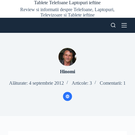
Tablete Telefoane Laptopuri ieftine
S
Review si informatii despre Telefoane, Laptopuri,
a
Televizoare si Tablete ieftine
r
i
l
a
c
o
n
ț
i
n
u
Hinomi
t
Alăturate: 4 septembrie 2012
Articole: 3
Comentarii: 1