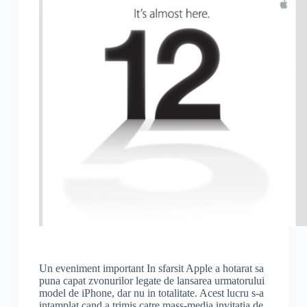
Un eveniment important In sfarsit Apple a hotarat sa
puna capat zvonurilor legate de lansarea urmatorului
model de iPhone, dar nu in totalitate. Acest lucru s-a
intamplat cand a trimis catre mass-media invitatia de