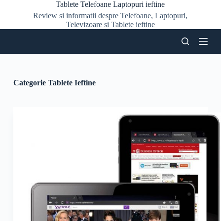
Tablete Telefoane Laptopuri ieftine
S
Review si informatii despre Telefoane, Laptopuri,
a
Televizoare si Tablete ieftine
r
i
l
a
c
o
n
Categorie
Tablete Ieftine
ț
i
n
u
t