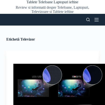
Tablete Telefoane Laptopuri ieftine
S
Review si informatii despre Telefoane, Laptopuri,
a
Televizoare si Tablete ieftine
r
i
l
a
c
o
n
Etichetă
Televizor
ț
i
n
u
t