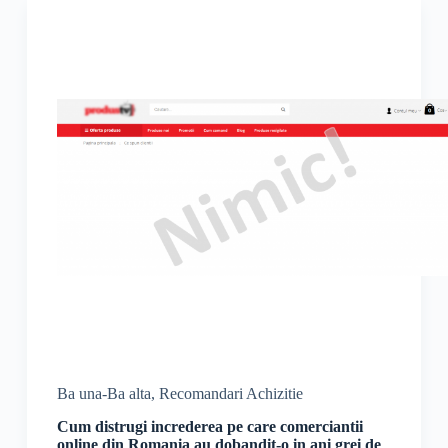
Ba una-Ba alta
,
Recomandari Achizitie
Cum distrugi increderea pe care comerciantii
online din Romania au dobandit-o in ani grei de