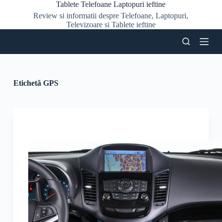
Tablete Telefoane Laptopuri ieftine
S
Review si informatii despre Telefoane, Laptopuri,
a
Televizoare si Tablete ieftine
r
i
l
a
c
o
n
Etichetă
GPS
ț
i
n
u
t