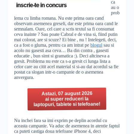
ca
au o
prob
lema cu limba romana. Nu este prima oara cand
observam asemenea greseli, dar este prima oara cand le
semnalam. Oare, cel care a scris textul sa fi consumat
ceva inainte ? Sau poate Cabral e de vina si, fiind putin
mai colorat, are si scuze? Ei bine , nu ! Intelegeti, deci,
ca a fost o gluma, pentru ca am intrat pe
blogul
sau si
acolo nu gasesti asa ceva… Ba din contra , gasesti
educatie , bun simt si gramatica :). Deci altcineva a
gresit. Problema nu este ca s-a gresit ci lunga lista a
celor care au citit acel material si si-au dat acordul sa fie
postat ca slogan intr-o campanie de o asemenea
anvergura.
Astazi, 07 august 2026
ai super reduceri la
laptopuri, tablete si telefoane!
Nu inchei fara sa imi exprim pe deplin acordul cu
aceasta campanie. Va aduc de asemenea in atentie faptul
ca puteti castiga doua telefoane iPhone 4, deci