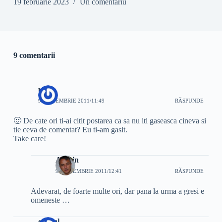
19 februarie 2023
Un comentariu
9 comentarii
unul
9 SEPTEMBRIE 2011/11:49
RĂSPUNDE
🙂 De cate ori ti-ai citit postarea ca sa nu iti gaseasca cineva si
tie ceva de comentat? Eu ti-am gasit.
Take care!
Admin
9 SEPTEMBRIE 2011/12:41
RĂSPUNDE
Adevarat, de foarte multe ori, dar pana la urma a gresi e
omeneste …
cabral