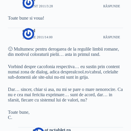
5 AUGUST 2011/3:28
RĂSPUNDE
Toate bune si voua!
cabral
29 IUNIE 2011/14:00
RĂSPUNDE
🙂 Multumesc pentru derogarea de la regulile limbii romane,
din motivul coloraturii pielii… asta in primul rand.
Vorbind despre cacofonia respectiva… eu sustin prin content
numai zona de dialog, adica desprealcool.ro/cabral, celelalte
sub-domenii ale site-ului nu-mi sunt in grija.
Dar… sincer, chiar si asa, nu mi se pare o mare nenorocire. Ca
nu e cea mai fericita exprimare… sunt de acord, dar… in
sfarsit, fiecare cu sistemul lui de valori, nu?
Toate bune,
C.
office at pctablet.ro