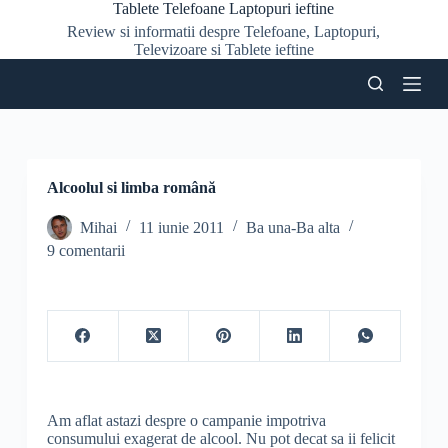
Tablete Telefoane Laptopuri ieftine
S
Review si informatii despre Telefoane, Laptopuri,
a
Televizoare si Tablete ieftine
r
i
l
a
c
o
n
ț
Alcoolul si limba română
i
n
Mihai
11 iunie 2011
Ba una-Ba alta
u
9 comentarii
t
Am aflat astazi despre o campanie impotriva
consumului exagerat de alcool. Nu pot decat sa ii felicit