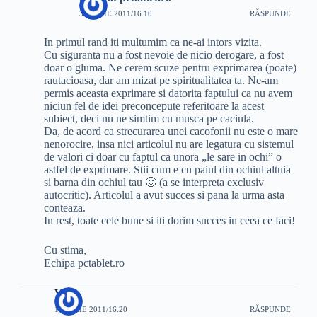
30 IUNIE 2011/16:10
RĂSPUNDE
In primul rand iti multumim ca ne-ai intors vizita.
Cu siguranta nu a fost nevoie de nicio derogare, a fost
doar o gluma. Ne cerem scuze pentru exprimarea (poate)
rautacioasa, dar am mizat pe spiritualitatea ta. Ne-am
permis aceasta exprimare si datorita faptului ca nu avem
niciun fel de idei preconcepute referitoare la acest
subiect, deci nu ne simtim cu musca pe caciula.
Da, de acord ca strecurarea unei cacofonii nu este o mare
nenorocire, insa nici articolul nu are legatura cu sistemul
de valori ci doar cu faptul ca unora „le sare in ochi” o
astfel de exprimare. Stii cum e cu paiul din ochiul altuia
si barna din ochiul tau 🙂 (a se interpreta exclusiv
autocritic). Articolul a avut succes si pana la urma asta
conteaza.
In rest, toate cele bune si iti dorim succes in ceea ce faci!
Cu stima,
Echipa pctablet.ro
Vera
16 IUNIE 2011/16:20
RĂSPUNDE