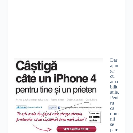
Dar
ajun
ge
cu
ama
bilit
atile.
Pent
ru
ca
dom
nii
se
pare