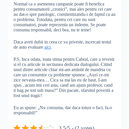
Normal ca o asemenea campanie poate fi benefica
pentru consumatorii „cronici”, mai ales pentru cei care
au dat-o spre patologic, constientizandu-i de faptul ca au
o problema. Totodata, pentru cei care nu sunt
consumatori, poate reprezenta un indemn. Se poate
consuma responsabil, deci bea, nu te teme!
Daca aveti dubii in ceea ce va priveste, incercati testul
de auto evaluare
aici
.
P.S. Inca odata, toata stima pentru Cabral, care a revenit
si el cu articole in sectiunea dedicata dialogului. Citind
unul dintre articole chiar mi-am amintit de mandria cu
care un consumtor cu probleme spunea: „Auzi ce-mi
zice nevasta-mea… Cica sa ma las eu de baut. I-am
spus , acum imi ceri asta, cand am ajuns profesor, cand
ii bag pe toti sub masa?” Din pacate, sfarsitul povestii a
fost unul tragic!
Eu as spune: „Nu consuma, dar daca totusi o faci, fa-o
responsabil!”
3.5/5 - (2 votes)