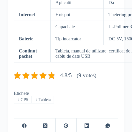
Aplicatii
Da
Internet
Hotspot
Thetering pr
Capacitate
Li-Polimer 
Baterie
Tip incarcator
DC 5V, 15
Continut
Tableta, manual de utilizare, certificat de 
pachet
cablu de date USB.
4.8/5 - (9 votes)
Etichete
#
GPS
#
Tableta