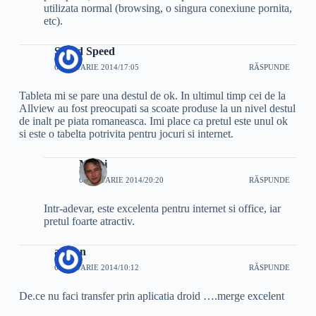
utilizata normal (browsing, o singura conexiune pornita,
etc).
Speed Speed
6 IANUARIE 2014/17:05
RĂSPUNDE
Tableta mi se pare una destul de ok. In ultimul timp cei de la
Allview au fost preocupati sa scoate produse la un nivel destul
de inalt pe piata romaneasca. Imi place ca pretul este unul ok
si este o tabelta potrivita pentru jocuri si internet.
Mihai
6 IANUARIE 2014/20:20
RĂSPUNDE
Intr-adevar, este excelenta pentru internet si office, iar
pretul foarte atractiv.
adrian
6 IANUARIE 2014/10:12
RĂSPUNDE
De.ce nu faci transfer prin aplicatia droid ….merge excelent