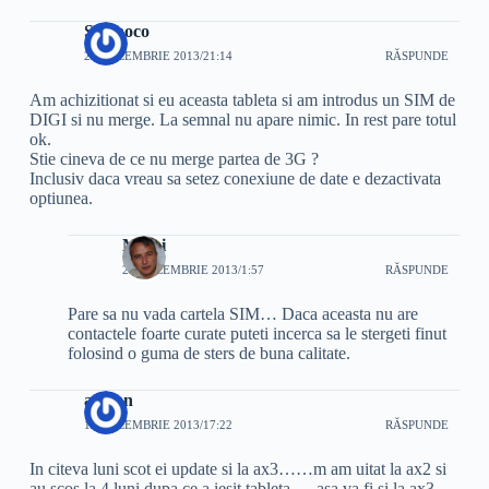
Sorinoco
20 DECEMBRIE 2013/21:14
RĂSPUNDE
Am achizitionat si eu aceasta tableta si am introdus un SIM de
DIGI si nu merge. La semnal nu apare nimic. In rest pare totul
ok.
Stie cineva de ce nu merge partea de 3G ?
Inclusiv daca vreau sa setez conexiune de date e dezactivata
optiunea.
Mihai
21 DECEMBRIE 2013/1:57
RĂSPUNDE
Pare sa nu vada cartela SIM… Daca aceasta nu are
contactele foarte curate puteti incerca sa le stergeti finut
folosind o guma de sters de buna calitate.
adrian
12 DECEMBRIE 2013/17:22
RĂSPUNDE
In citeva luni scot ei update si la ax3……m am uitat la ax2 si
au scos la 4 luni dupa ce a iesit tableta ….asa va fi si la ax3