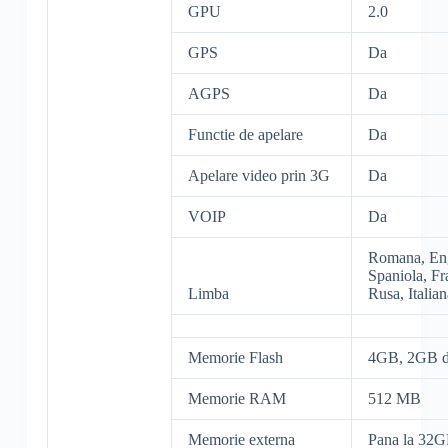
GPU
2.0
GPS
Da
AGPS
Da
Functie de apelare
Da
Apelare video prin 3G
Da
VOIP
Da
Romana, Eng
Spaniola, Fr
Limba
Rusa, Italian
Memorie Flash
4GB, 2GB di
Memorie RAM
512 MB
Memorie externa
Pana la 32G