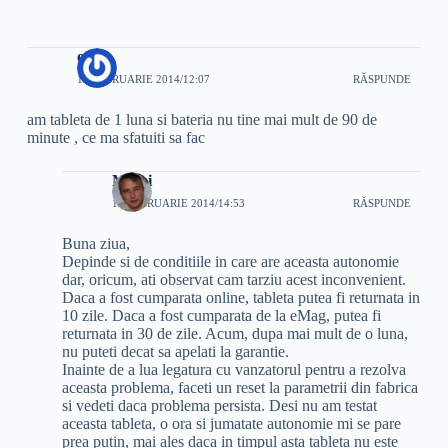
emil
10 FEBRUARIE 2014/12:07
RĂSPUNDE
am tableta de 1 luna si bateria nu tine mai mult de 90 de
minute , ce ma sfatuiti sa fac
Mihai
10 FEBRUARIE 2014/14:53
RĂSPUNDE
Buna ziua,
Depinde si de conditiile in care are aceasta autonomie
dar, oricum, ati observat cam tarziu acest inconvenient.
Daca a fost cumparata online, tableta putea fi returnata in
10 zile. Daca a fost cumparata de la eMag, putea fi
returnata in 30 de zile. Acum, dupa mai mult de o luna,
nu puteti decat sa apelati la garantie.
Inainte de a lua legatura cu vanzatorul pentru a rezolva
aceasta problema, faceti un reset la parametrii din fabrica
si vedeti daca problema persista. Desi nu am testat
aceasta tableta, o ora si jumatate autonomie mi se pare
prea putin, mai ales daca in timpul asta tableta nu este