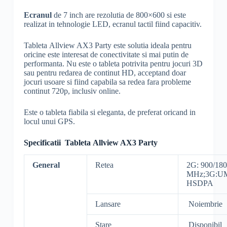
Ecranul
de 7 inch are rezolutia de 800×600 si este
realizat in tehnologie LED, ecranul tactil fiind capacitiv.
Tableta Allview AX3 Party este solutia ideala pentru
oricine este interesat de conectivitate si mai putin de
performanta. Nu este o tableta potrivita pentru jocuri 3D
sau pentru redarea de continut HD, acceptand doar
jocuri usoare si fiind capabila sa redea fara probleme
continut 720p, inclusiv online.
Este o tableta fiabila si eleganta, de preferat oricand in
locul unui GPS.
Specificatii Tableta Allview AX3 Party
General
Retea
2G: 900/18
MHz;3G:UM
HSDPA
Lansare
Noiembrie
Stare
Disponibil