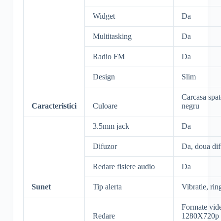
Widget
Da
Multitasking
Da
Radio FM
Da
Design
Slim
Carcasa spat
Caracteristici
Culoare
negru
3.5mm jack
Da
Difuzor
Da, doua dif
Redare fisiere audio
Da
Sunet
Tip alerta
Vibratie, ri
Formate vid
Redare
1280X720p