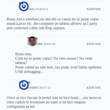
florin
5 IANUARIE 2014/16:12
RĂSPUNDE
Buna.Am o intrebare,nu stiu din ce cauza nu se poate copia
muzica,poze etc. din computer pe tableta allview ax3 party
prin conectare cablu usb.Rog raspuns.
Mihai
6 IANUARIE 2014/1:41
RĂSPUNDE
Buna ziua,
Cum nu se poate copia? Da vreo eroare? Nu vede
tableta?
Poate cablul nu este bun, sau poate aveti bifata optiunea
USB debugging…
adrian
22 DECEMBRIE 2013/7:23
RĂSPUNDE
Orice ar zice fiecare la pretul asta isi face banii….am incercat
orice cartela le recunoate pe toate si isi face singura
configuratia pt net