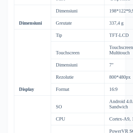
Dimensiuni
198*122*9
Dimensiuni
Greutate
337,4 g
Tip
TFT-LCD
Touchscreen
Touchscreen
Multitouch
Dimensiuni
7″
Rezolutie
800*480px
Display
Format
16:9
Android 4.0
SO
Sandwich
CPU
Cortex-A9
PowerVR S