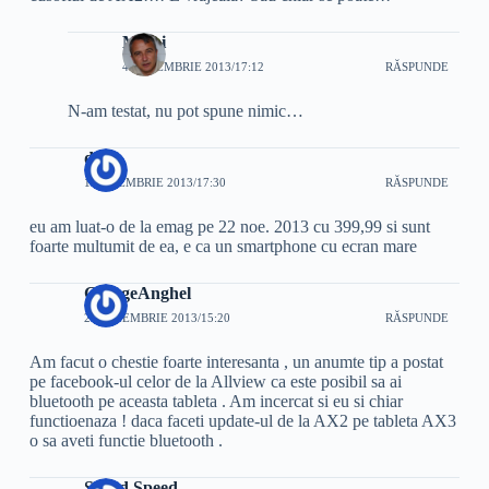
Mihai
4 DECEMBRIE 2013/17:12
RĂSPUNDE
N-am testat, nu pot spune nimic…
dan
1 DECEMBRIE 2013/17:30
RĂSPUNDE
eu am luat-o de la emag pe 22 noe. 2013 cu 399,99 si sunt
foarte multumit de ea, e ca un smartphone cu ecran mare
GeorgeAnghel
29 NOIEMBRIE 2013/15:20
RĂSPUNDE
Am facut o chestie foarte interesanta , un anumte tip a postat
pe facebook-ul celor de la Allview ca este posibil sa ai
bluetooth pe aceasta tableta . Am incercat si eu si chiar
functioenaza ! daca faceti update-ul de la AX2 pe tableta AX3
o sa aveti functie bluetooth .
Speed Speed