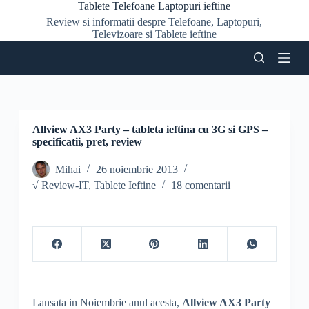
Tablete Telefoane Laptopuri ieftine
S
Review si informatii despre Telefoane, Laptopuri,
a
Televizoare si Tablete ieftine
r
i
l
a
c
o
n
ț
Allview AX3 Party – tableta ieftina cu 3G si GPS –
i
specificatii, pret, review
n
u
Mihai
26 noiembrie 2013
t
√ Review-IT
,
Tablete Ieftine
18 comentarii
Lansata in Noiembrie anul acesta,
Allview AX3 Party