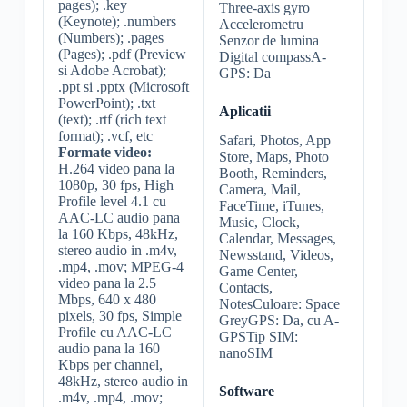
pages); .key
Three-axis gyro
(Keynote); .numbers
Accelerometru
(Numbers); .pages
Senzor de lumina
(Pages); .pdf (Preview
Digital compassA-
si Adobe Acrobat);
GPS: Da
.ppt si .pptx (Microsoft
PowerPoint); .txt
Aplicatii
(text); .rtf (rich text
format); .vcf, etc
Safari, Photos, App
Formate video:
Store, Maps, Photo
H.264 video pana la
Booth, Reminders,
1080p, 30 fps, High
Camera, Mail,
Profile level 4.1 cu
FaceTime, iTunes,
AAC-LC audio pana
Music, Clock,
la 160 Kbps, 48kHz,
Calendar, Messages,
stereo audio in .m4v,
Newsstand, Videos,
.mp4, .mov; MPEG-4
Game Center,
video pana la 2.5
Contacts,
Mbps, 640 x 480
NotesCuloare: Space
pixels, 30 fps, Simple
GreyGPS: Da, cu A-
Profile cu AAC-LC
GPSTip SIM:
audio pana la 160
nanoSIM
Kbps per channel,
48kHz, stereo audio in
Software
.m4v, .mp4, .mov;