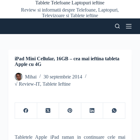
Tablete Telefoane Laptopuri ieftine
S
Review si informatii despre Telefoane, Laptopuri,
a
Televizoare si Tablete ieftine
r
i
l
a
c
o
n
ț
iPad Mini Cellular, 16GB – cea mai ieftina tableta
i
Apple cu 4G
n
u
Mihai
30 septembrie 2014
t
√ Review-IT
,
Tablete Ieftine
Tabletele Apple iPad raman in continuare cele mai