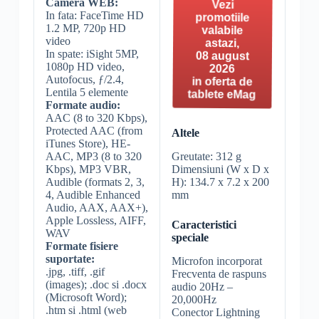
Camera WEB:
Vezi
In fata: FaceTime HD
promotiile
1.2 MP, 720p HD
valabile
video
astazi,
In spate: iSight 5MP,
08 august
1080p HD video,
2026
Autofocus, ƒ/2.4,
in oferta de
Lentila 5 elemente
tablete eMag
Formate audio:
AAC (8 to 320 Kbps),
Protected AAC (from
Altele
iTunes Store), HE-
Greutate: 312 g
AAC, MP3 (8 to 320
Dimensiuni (W x D x
Kbps), MP3 VBR,
H): 134.7 x 7.2 x 200
Audible (formats 2, 3,
mm
4, Audible Enhanced
Audio, AAX, AAX+),
Apple Lossless, AIFF,
Caracteristici
WAV
speciale
Formate fisiere
suportate:
Microfon incorporat
.jpg, .tiff, .gif
Frecventa de raspuns
(images); .doc si .docx
audio 20Hz –
(Microsoft Word);
20,000Hz
.htm si .html (web
Conector Lightning