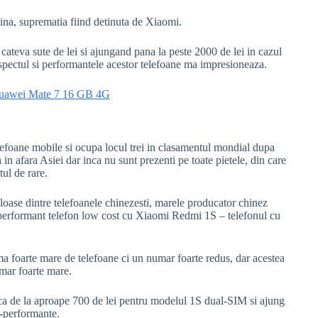
hina, suprematia fiind detinuta de Xiaomi.
 cateva sute de lei si ajungand pana la peste 2000 de lei in cazul
spectul si performantele acestor telefoane ma impresioneaza.
efoane mobile si ocupa locul trei in clasamentul mondial dupa
in afara Asiei dar inca nu sunt prezenti pe toate pietele, din care
ul de rare.
oase dintre telefoanele chinezesti, marele producator chinez
 performant telefon low cost cu Xiaomi Redmi 1S – telefonul cu
ma foarte mare de telefoane ci un numar foarte redus, dar acestea
umar foarte mare.
ca de la aproape 700 de lei pentru modelul 1S dual-SIM si ajung
r-performante.