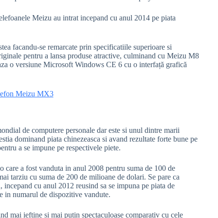
elefoanele Meizu au intrat incepand cu anul 2014 pe piata
stea facandu-se remarcate prin specificatiile superioare si
i originale pentru a lansa produse atractive, culminand cu Meizu M8
eaza o versiune
Microsoft Windows CE 6 cu o interfață grafică
ondial de computere personale dar este si unul dintre marii
cestia dominand piata chinezeasca si avand rezultate forte bune pe
 pentru a se impune pe respectivele piete.
vo care a fost vanduta in anul 2008 pentru suma de 100 de
mai tarziu cu suma de 200 de milioane de dolari. Se pare ca
ta, incepand cu anul 2012 reusind sa se impuna pe piata de
e in numarul de dispozitive vandute.
ind mai ieftine si mai putin spectaculoase comparativ cu cele