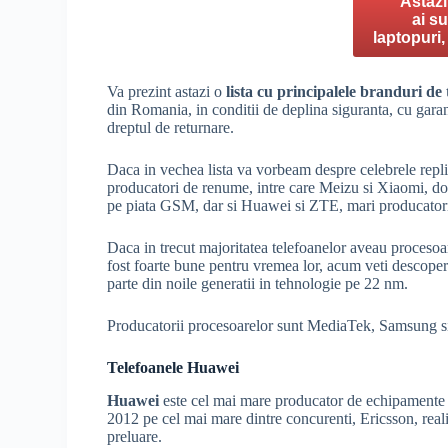
Astazi
ai s
laptopuri,
Va prezint astazi o
lista cu principalele branduri de 
din Romania, in conditii de deplina siguranta, cu garan
dreptul de returnare.
Daca in vechea lista va vorbeam despre celebrele repl
producatori de renume, intre care Meizu si Xiaomi, dou
pe piata GSM, dar si Huawei si ZTE, mari producatori
Daca in trecut majoritatea telefoanelor aveau procesoa
fost foarte bune pentru vremea lor, acum veti descope
parte din noile generatii in tehnologie pe 22 nm.
Producatorii procesoarelor sunt MediaTek, Samsung 
Telefoanele Huawei
Huawei
este cel mai mare producator de echipamente s
2012 pe cel mai mare dintre concurenti, Ericsson, reali
preluare.