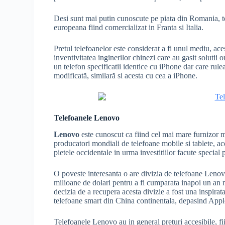
Desi sunt mai putin cunoscute pe piata din Romania, t
europeana fiind comercializat in Franta si Italia.
Pretul telefoanelor este considerat a fi unul mediu, ace
inventivitatea inginerilor chinezi care au gasit soluti
un telefon specificatii identice cu iPhone dar care rul
modificată, similară si acesta cu cea a iPhone.
Telefoanele Lenovo
Lenovo
este cunoscut ca fiind cel mai mare furnizor m
producatori mondiali de telefoane mobile si tablete, a
pietele occidentale in urma investitiilor facute special
O poveste interesanta o are divizia de telefoane Leno
milioane de dolari pentru a fi cumparata inapoi un an 
decizia de a recupera acesta divizie a fost una inspira
telefoane smart din China continentala, depasind Appl
Telefoanele Lenovo au in general preturi accesibile, fi