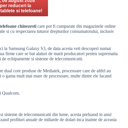
, 06 august 2026
uper reduceri la
 tablete si telefoane!
telefoane chinezesti
care pot fi cumparate din magazinele online
tie si cu respectarea tuturor drepturilor consumatorului, inclusiv
ici la Samsung Galaxy S3, de data acesta veti descoperi numai
a firme care se bat alaturi de marii producatori pentru suprematia
 de echipamente si sisteme de telecomunicatii.
re dual core produse de Mediatek, procesoare care de altfel au
ri o gama mult mai mare de procesoare, multe dintre ele facand
si Qualcom.
i sisteme de telecomunicatii din lume, acesta preluand in anul
zand profituri anuale de miliarde de dolari inca inainte de aceasta