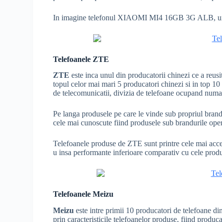
In imagine telefonul XIAOMI MI4 16GB 3G ALB, unul
Telefoanele ZTE
ZTE
este inca unul din producatorii chinezi ce a reusi
topul celor mai mari 5 producatori chinezi si in top 1
de telecomunicatii, divizia de telefoane ocupand numa
Pe langa produsele pe care le vinde sub propriul br
cele mai cunoscute fiind produsele sub brandurile oper
Telefoanele produse de ZTE sunt printre cele mai acces
u insa performante inferioare comparativ cu cele pro
Telefoanele Meizu
Meizu
este intre primii 10 producatori de telefoane d
prin caracteristicile telefoanelor produse, fiind produc