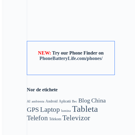
NEW:
Try our Phone Finder on
PhoneBatteryLife.com/phones/
Nor de etichete
Blog
China
Android
Aplicatii
AI
ambienta
Bec
Tableta
Laptop
GPS
lumina
Telefon
Televizor
Telekom