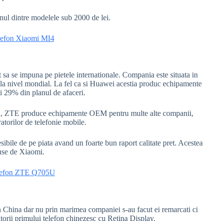
 dintre modelele sub 2000 de lei.
t sa se impuna pe pietele internationale. Compania este situata in
0 la nivel mondial. La fel ca si Huawei acestia produc echipamente
i 29% din planul de afaceri.
and, ZTE produce echipamente OEM pentru multe alte companii,
atorilor de telefonie mobile.
ibile de pe piata avand un foarte bun raport calitate pret. Acestea
duse de Xiaomi.
in China dar nu prin marimea companiei s-au facut ei remarcati ci
atorii primului telefon chinezesc cu Retina Display.