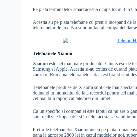
Pe piata terminalelor smart acestia ocupa locul 3 in C
Acestia au pe piata telefoane cu preturi incepand de la
telefoanelor de lux. Nu sunt un fan al companiei dar a
Telefoanele Xiaomi
Xiaomi
este cel mai mare producator Chinezesc de tel
Samsung si Apple. Acestia si-au extins de curand piata 
cauza in Romania telefoanele sub acest brand sunt dest
Telefoanele produse de Xiaomi sunt cele mai spectacul
detinand in momentul de fata recordul pentru cel mai
cel mai bun raport calitate/pret din lume!
Ca un specific al companiei este faptul ca nu are o ga
sunt realizate impecabil si in felul acesta se vand in n
Preturile telefoanelor Xiaomi incep pe piata romaneas
pana la aproape 2800 lei in cazul modelelor noi, supe