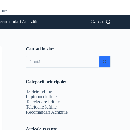
tine
ecomandari Achizitie
Caută
Cautati in site:
Niciun
rezultat
Categorii principale:
Tablete Ieftine
Laptopuri Ieftine
Televizoare Ieftine
Telefoane Ieftine
Recomandari Achizitie
Articole recente