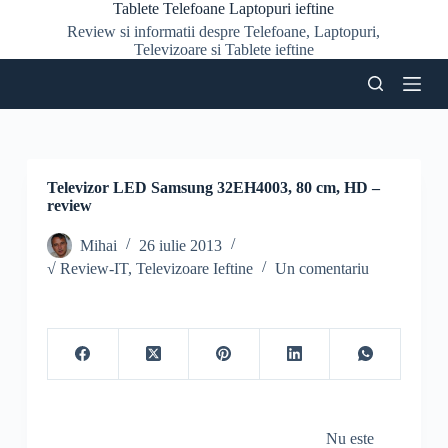
Tablete Telefoane Laptopuri ieftine
S
Review si informatii despre Telefoane, Laptopuri,
a
Televizoare si Tablete ieftine
r
i
l
a
c
o
n
ț
Televizor LED Samsung 32EH4003, 80 cm, HD –
i
review
n
u
Mihai
26 iulie 2013
t
√ Review-IT
,
Televizoare Ieftine
Un comentariu
Nu este