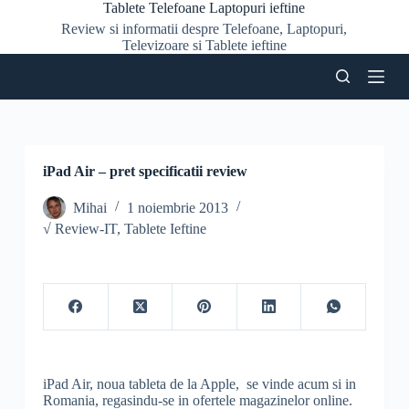
Tablete Telefoane Laptopuri ieftine
S
Review si informatii despre Telefoane, Laptopuri,
a
Televizoare si Tablete ieftine
r
i
l
a
c
o
n
ț
iPad Air – pret specificatii review
i
n
Mihai
1 noiembrie 2013
u
√ Review-IT
,
Tablete Ieftine
t
iPad Air, noua tableta de la Apple, se vinde acum si in
Romania, regasindu-se in ofertele magazinelor online.