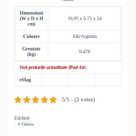
Dimensiuni
(W x D x H
16.95 x 0.75 x 24
cm)
Culoare
Alb/Argintiu
Greutate
0.478
(kg)
Vezi preturile actualizate iPad Air:
eMag
5/5 - (2 votes)
Etichete
#
Tableta