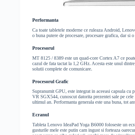
Performanta
Ca toate tabletele moderne ce ruleaza Android, Lenov
o buna putere de procesare, procesare grafica, dar si o
Procesorul
MT 8125 / 8389 este un quad-core Cortex A7 ce poate r
cazul de fata tactat la 1,2 GHz. Acesta este unul dint
solutii complete de comunicare.
Procesorul Grafic
Supranumit GPU, este integrat in aceeasi capsula cu p
VR SGX544, cunoscut datorita prezentei sale pe cele m
ultimul an. Performanta generala este una buna, tot a
Ecranul
Tableta Lenovo IdeaPad Yoga B6000 foloseste un ecra
gusturile mele este putin cam ingust si forteaza oarecu