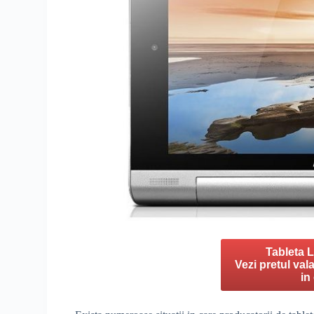
Tableta 
Vezi pretul val
in