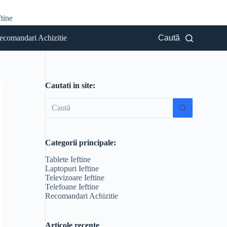
tine
ecomandari Achizitie
Caută
Cautati in site:
Niciun
rezultat
Categorii principale:
Tablete Ieftine
Laptopuri Ieftine
Televizoare Ieftine
Telefoane Ieftine
Recomandari Achizitie
Articole recente