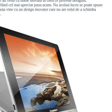
e au venit cu unele inovatii in ceea ce priveste designul.
c fiind cel mai apreciat pana acum. Nu acelasi lucru se poate spune
asta vine cu un design inovator care nu are rolul de a schimba
.