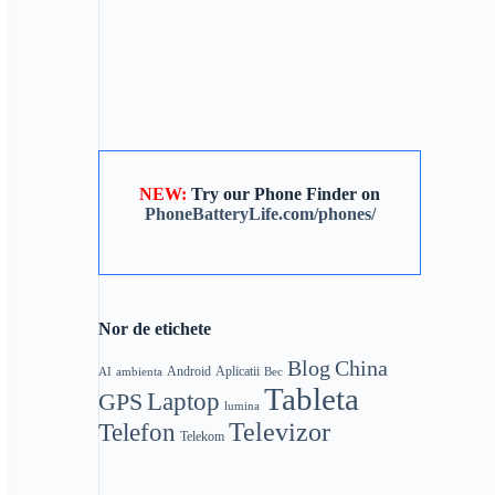
NEW:
Try our Phone Finder on
PhoneBatteryLife.com/phones/
Nor de etichete
Blog
China
Android
Aplicatii
AI
ambienta
Bec
Tableta
Laptop
GPS
lumina
Telefon
Televizor
Telekom