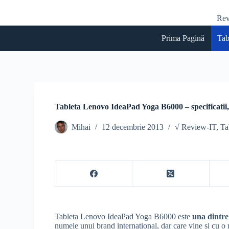
S
Rev
a
r
i
Prima Pagină
Tab
l
a
c
o
n
ț
i
Tableta Lenovo IdeaPad Yoga B6000 – specificatii,
n
u
Mihai
12 decembrie 2013
√ Review-IT
,
Ta
t
Tableta Lenovo IdeaPad Yoga B6000 este
una dintre
numele unui brand international, dar care vine si cu o 