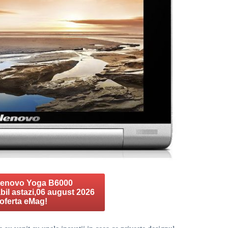
Lenovo Yoga B6000
abil astazi,06 august 2026
 oferta eMag!