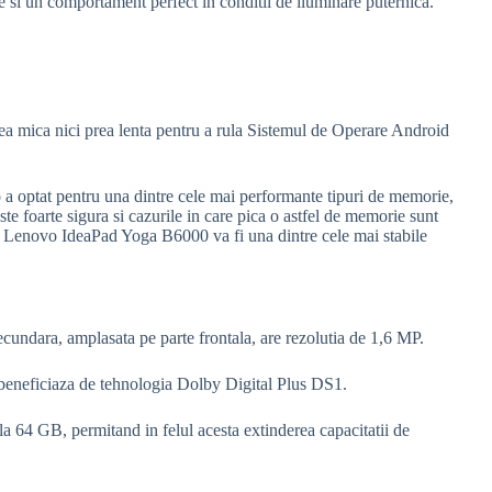
re si un comportament perfect in conditii de iluminare puternica.
rea mica nici prea lenta pentru a rula Sistemul de Operare Android
 a optat pentru una dintre cele mai performante tipuri de memorie,
ste foarte sigura si cazurile in care pica o astfel de memorie sunt
ce Lenovo IdeaPad Yoga B6000 va fi una dintre cele mai stabile
ecundara, amplasata pe parte frontala, are rezolutia de 1,6 MP.
a beneficiaza de tehnologia Dolby Digital Plus DS1.
la 64 GB, permitand in felul acesta extinderea capacitatii de