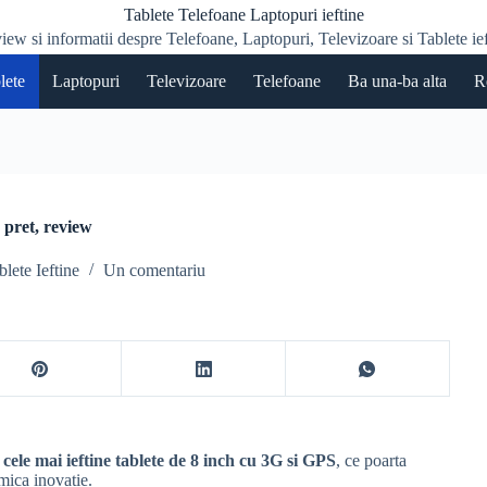
Tablete Telefoane Laptopuri ieftine
iew si informatii despre Telefoane, Laptopuri, Televizoare si Tablete ief
lete
Laptopuri
Televizoare
Telefoane
Ba una-ba alta
R
 pret, review
blete Ieftine
Un comentariu
 cele mai ieftine tablete de 8 inch cu 3G si GPS
, ce poarta
mica inovatie.