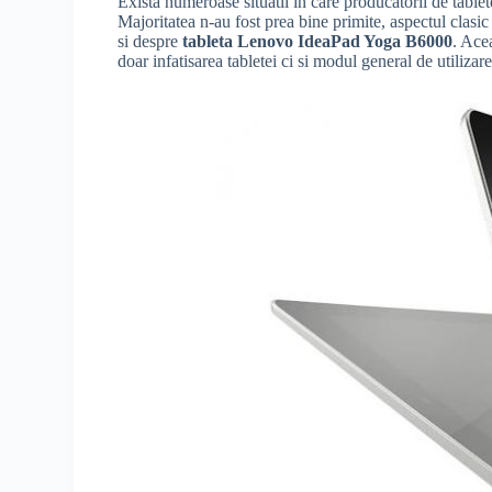
Exista numeroase situatii in care producatorii de tablet
Majoritatea n-au fost prea bine primite, aspectul clasi
si despre
tableta Lenovo IdeaPad Yoga B6000
. Ace
doar infatisarea tabletei ci si modul general de utilizare