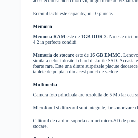
acest ecran sa aiba culori vii, unghi mare de vizualiza
Ecranul tactil este capacitiv, in 10 puncte.
Memoria
Memoria RAM
este de
1GB DDR 2
. Nu este nici p
4.2 in perfecte conditii.
Memoria de stocare
este de
16 GB EMMC
. Lenovo
similara celor folosite la hard diskurile SSD. Aceasta e
foarte rare. Este una dintre surprizele placute deoare
tablete de pe piata din acest punct de vedere.
Multimedia
Camera foto principala are rezolutia de 5 Mp iar cea s
Microfonul si difuzorul sunt integrate, iar sonorizare
Cititorul de carduri suporta carduri micro-SD de pana 
stocare.