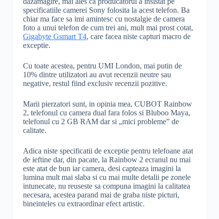
dazamagire, mai ales ca producatorul a insistat pe
specificatiile camerei Sony folosita la acest telefon. Ba
chiar ma face sa imi amintesc cu nostalgie de camera
foto a unui telefon de cum trei ani, mult mai prost cotat,
Gigabyte Gsmart T4
, care facea niste capturi macro de
exceptie.
Cu toate acestea, pentru UMI London, mai putin de
10% dintre utilizatori au avut recenzii neutre sau
negative, restul fiind exclusiv recenzii pozitive.
Marii pierzatori sunt, in opinia mea, CUBOT Rainbow
2, telefonul cu camera dual fara folos si Bluboo Maya,
telefonul cu 2 GB RAM dar si „mici probleme” de
calitate.
Adica niste specificatii de exceptie pentru telefoane atat
de ieftine dar, din pacate, la Rainbow 2 ecranul nu mai
este atat de bun iar camera, desi capteaza imagini la
lumina mult mai slaba si cu mai multe detalii pe zonele
intunecate, nu reuseste sa compuna imagini la calitatea
necesara, acestea parand mai de graba niste picturi,
bineinteles cu extraordinar efect artistic.