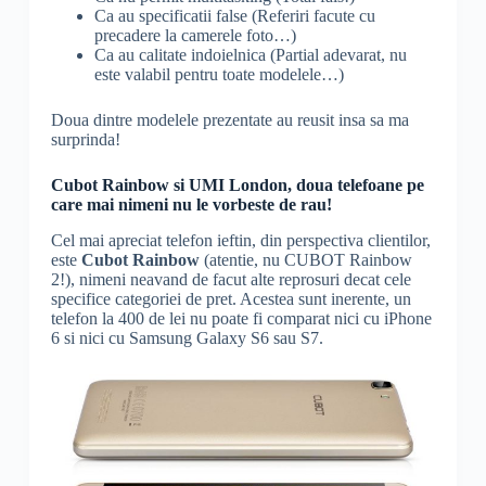
Ca au specificatii false (Referiri facute cu
precadere la camerele foto…)
Ca au calitate indoielnica (Partial adevarat, nu
este valabil pentru toate modelele…)
Doua dintre modelele prezentate au reusit insa sa ma
surprinda!
Cubot Rainbow si UMI London, doua telefoane pe
care mai nimeni nu le vorbeste de rau!
Cel mai apreciat telefon ieftin, din perspectiva clientilor,
este
Cubot Rainbow
(atentie, nu CUBOT Rainbow
2!), nimeni neavand de facut alte reprosuri decat cele
specifice categoriei de pret. Acestea sunt inerente, un
telefon la 400 de lei nu poate fi comparat nici cu iPhone
6 si nici cu Samsung Galaxy S6 sau S7.