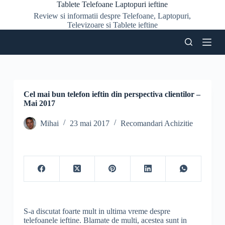
Tablete Telefoane Laptopuri ieftine
S
Review si informatii despre Telefoane, Laptopuri,
a
Televizoare si Tablete ieftine
r
i
l
a
c
o
n
ț
Cel mai bun telefon ieftin din perspectiva clientilor –
i
Mai 2017
n
u
Mihai
23 mai 2017
Recomandari Achizitie
t
S-a discutat foarte mult in ultima vreme despre
telefoanele ieftine. Blamate de multi, acestea sunt in