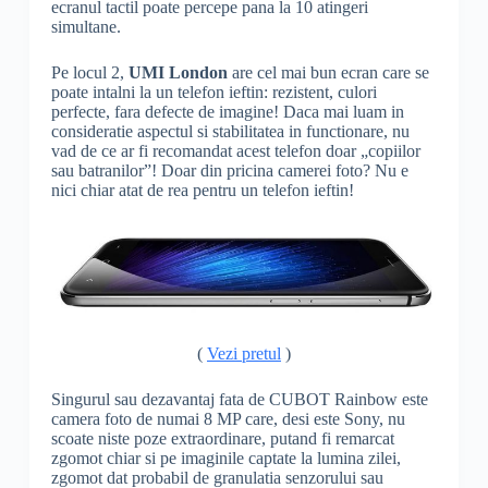
ecranul tactil poate percepe pana la 10 atingeri
simultane.
Pe locul 2,
UMI London
are cel mai bun ecran care se
poate intalni la un telefon ieftin: rezistent, culori
perfecte, fara defecte de imagine! Daca mai luam in
consideratie aspectul si stabilitatea in functionare, nu
vad de ce ar fi recomandat acest telefon doar „copiilor
sau batranilor”! Doar din pricina camerei foto? Nu e
nici chiar atat de rea pentru un telefon ieftin!
(
Vezi pretul
)
Singurul sau dezavantaj fata de CUBOT Rainbow este
camera foto de numai 8 MP care, desi este Sony, nu
scoate niste poze extraordinare, putand fi remarcat
zgomot chiar si pe imaginile captate la lumina zilei,
zgomot dat probabil de granulatia senzorului sau