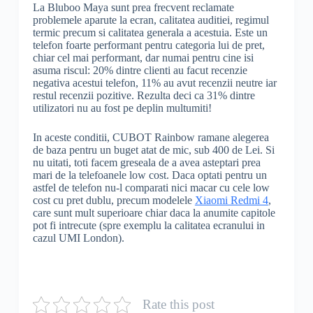
La Bluboo Maya sunt prea frecvent reclamate
problemele aparute la ecran, calitatea auditiei, regimul
termic precum si calitatea generala a acestuia. Este un
telefon foarte performant pentru categoria lui de pret,
chiar cel mai performant, dar numai pentru cine isi
asuma riscul: 20% dintre clienti au facut recenzie
negativa acestui telefon, 11% au avut recenzii neutre iar
restul recenzii pozitive. Rezulta deci ca 31% dintre
utilizatori nu au fost pe deplin multumiti!
In aceste conditii, CUBOT Rainbow ramane alegerea
de baza pentru un buget atat de mic, sub 400 de Lei. Si
nu uitati, toti facem greseala de a avea asteptari prea
mari de la telefoanele low cost. Daca optati pentru un
astfel de telefon nu-l comparati nici macar cu cele low
cost cu pret dublu, precum modelele
Xiaomi Redmi 4
,
care sunt mult superioare chiar daca la anumite capitole
pot fi intrecute (spre exemplu la calitatea ecranului in
cazul UMI London).
Rate this post