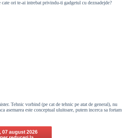
 cate ori te-ai intrebat privindu-ti gadgetul cu deznadejde?
ter. Tehnic vorbind (pe cat de tehnic pe atat de general), nu
 daca asemarea este conceptual uluitoare, putem incerca sa fortam
, 07 august 2026
uper reduceri la