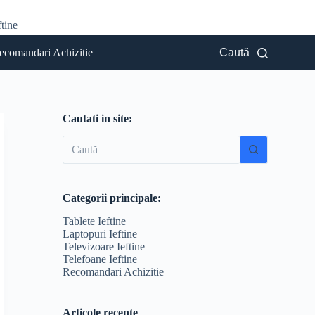
tine
ecomandari Achizitie
Caută
Cautati in site:
Niciun
rezultat
Categorii principale:
Tablete Ieftine
Laptopuri Ieftine
Televizoare Ieftine
Telefoane Ieftine
Recomandari Achizitie
Articole recente