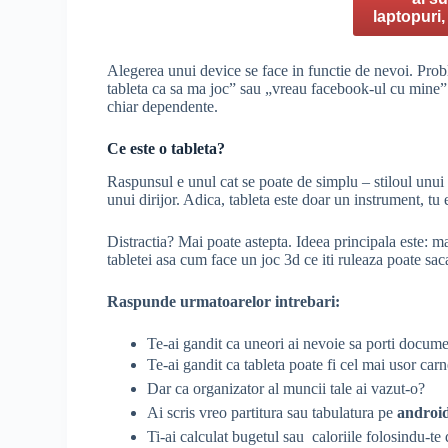
laptopuri,
Alegerea unui device se face in functie de nevoi. Pro
tableta ca sa ma joc” sau „vreau facebook-ul cu mine” 
chiar dependente.
Ce este o tableta?
Raspunsul e unul cat se poate de simplu – stiloul unui 
unui dirijor. Adica, tableta este doar un instrument, tu es
Distractia? Mai poate astepta. Ideea principala este: ma
tabletei asa cum face un joc 3d ce iti ruleaza poate sa
Raspunde urmatoarelor intrebari:
Te-ai gandit ca uneori ai nevoie sa porti docume
Te-ai gandit ca tableta poate fi cel mai usor carne
Dar ca organizator al muncii tale ai vazut-o?
Ai scris vreo partitura sau tabulatura pe
android
Ti-ai calculat bugetul sau caloriile folosindu-te