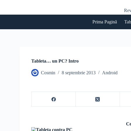
S
Rev
a
r
i
Prima Pagină
Tab
l
a
c
o
n
ț
i
Tableta… un PC? Intro
n
u
Cosmin
8 septembrie 2013
Android
t
Ce