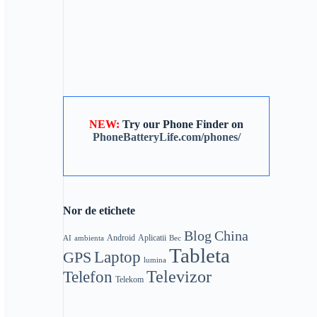
NEW:
Try our Phone Finder on
PhoneBatteryLife.com/phones/
Nor de etichete
Blog
China
Android
Aplicatii
AI
ambienta
Bec
Tableta
Laptop
GPS
lumina
Telefon
Televizor
Telekom