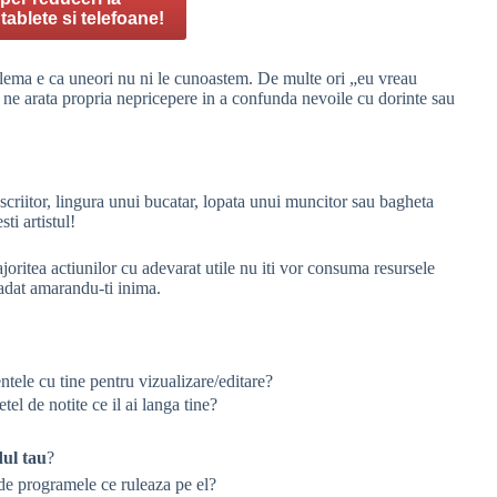
 tablete si telefoane!
blema e ca uneori nu ni le cunoastem. De multe ori „eu vreau
ne arata propria nepricepere in a confunda nevoile cu dorinte sau
scriitor, lingura unui bucatar, lopata unui muncitor sau bagheta
ti artistul!
joritea actiunilor cu adevarat utile nu iti vor consuma resursele
cadat amarandu-ti inima.
ntele cu tine pentru vizualizare/editare?
tel de notite ce il ai langa tine?
ul tau
?
 de programele ce ruleaza pe el?