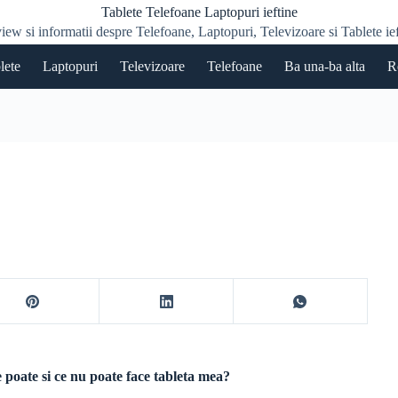
Tablete Telefoane Laptopuri ieftine
iew si informatii despre Telefoane, Laptopuri, Televizoare si Tablete ief
lete
Laptopuri
Televizoare
Telefoane
Ba una-ba alta
R
 poate si ce nu poate face tableta mea?